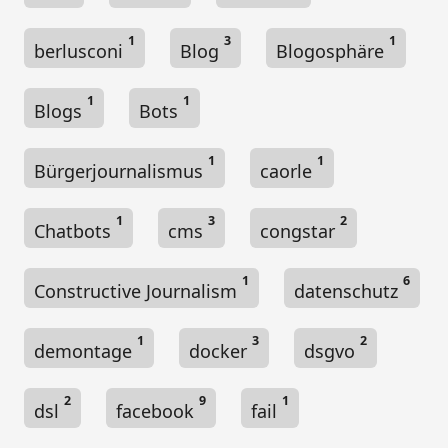
1
3
1
berlusconi
Blog
Blogosphäre
1
1
Blogs
Bots
1
1
Bürgerjournalismus
caorle
1
3
2
Chatbots
cms
congstar
1
6
Constructive Journalism
datenschutz
1
3
2
demontage
docker
dsgvo
2
9
1
dsl
facebook
fail