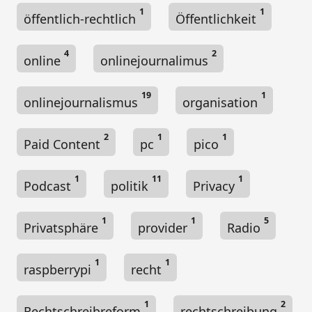
1
1
öffentlich-rechtlich
Öffentlichkeit
4
2
online
onlinejournalimus
19
1
onlinejournalismus
organisation
2
1
1
Paid Content
pc
pico
1
11
1
Podcast
politik
Privacy
1
1
5
Privatsphäre
provider
Radio
1
1
raspberrypi
recht
1
2
Rechtschreibreform
rechtschreibung