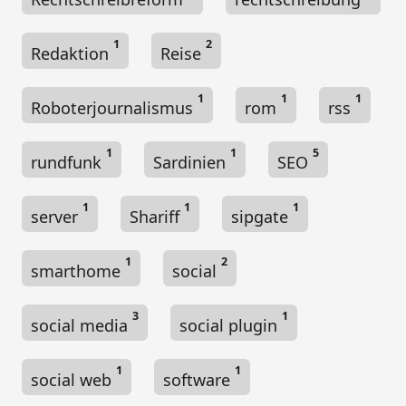
1
2
Redaktion
Reise
1
1
1
Roboterjournalismus
rom
rss
1
1
5
rundfunk
Sardinien
SEO
1
1
1
server
Shariff
sipgate
1
2
smarthome
social
3
1
social media
social plugin
1
1
social web
software