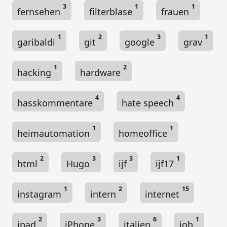
3
1
1
fernsehen
filterblase
frauen
1
2
3
1
garibaldi
git
google
grav
1
2
hacking
hardware
4
4
hasskommentare
hate speech
1
1
heimautomation
homeoffice
2
3
3
1
html
Hugo
ijf
ijf17
1
2
15
instagram
intern
internet
2
3
6
1
ipad
iPhone
italien
job