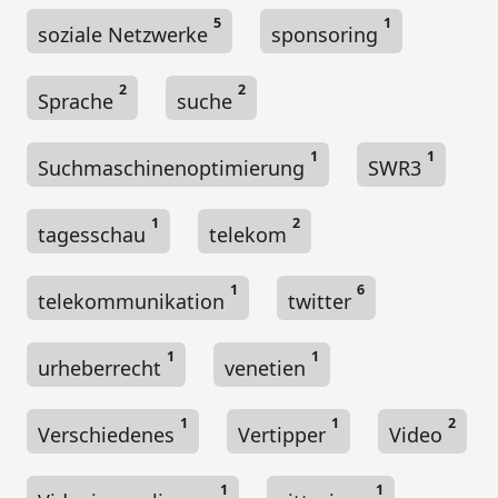
5
1
soziale Netzwerke
sponsoring
2
2
Sprache
suche
1
1
Suchmaschinenoptimierung
SWR3
1
2
tagesschau
telekom
1
6
telekommunikation
twitter
1
1
urheberrecht
venetien
1
1
2
Verschiedenes
Vertipper
Video
1
1