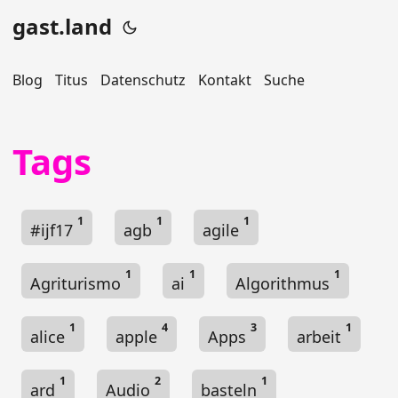
gast.land
Blog
Titus
Datenschutz
Kontakt
Suche
Tags
1
1
1
#ijf17
agb
agile
1
1
1
Agriturismo
ai
Algorithmus
1
4
3
1
alice
apple
Apps
arbeit
1
2
1
ard
Audio
basteln