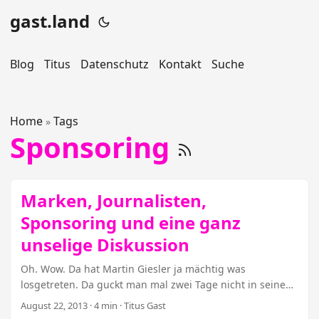
gast.land
Blog
Titus
Datenschutz
Kontakt
Suche
Home
Tags
»
Sponsoring
Marken, Journalisten,
Sponsoring und eine ganz
unselige Diskussion
Oh. Wow. Da hat Martin Giesler ja mächtig was
losgetreten. Da guckt man mal zwei Tage nicht in seine
Twitter-Timeline (ja, das mag sträflich sein, aber ich
August 22, 2013
· 4 min · Titus Gast
stehe dazu) und erfährt dann über den halbwegs