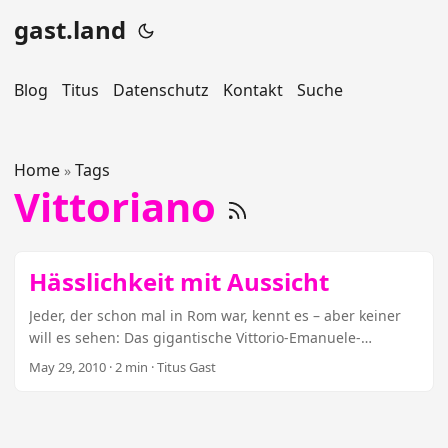
gast.land
Blog
Titus
Datenschutz
Kontakt
Suche
Home
Tags
»
Vittoriano
Hässlichkeit mit Aussicht
Jeder, der schon mal in Rom war, kennt es – aber keiner
will es sehen: Das gigantische Vittorio-Emanuele-
Denkmal ist zweifellos eines der hässlichsten und
May 29, 2010
· 2 min · Titus Gast
unbeliebtesten Gebäude in der Ewigen Stadt. Zu Unrecht:
Denn die Aussicht auf dem weißen Klotz ist grandios. Die
Römer mochten dieses Gebäude noch nie besonders: Der
gigantische weiße Komplex, der dem Forum Romanum