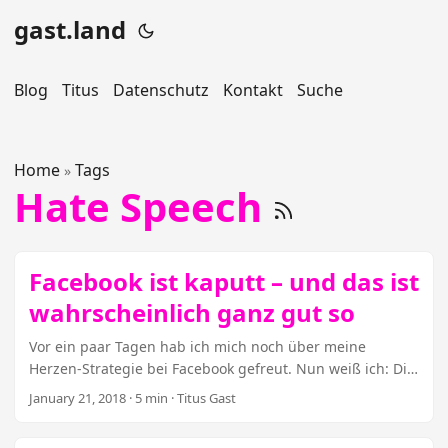
gast.land
Blog
Titus
Datenschutz
Kontakt
Suche
Home
Tags
»
Hate Speech
Facebook ist kaputt – und das ist
wahrscheinlich ganz gut so
Vor ein paar Tagen hab ich mich noch über meine
Herzen-Strategie bei Facebook gefreut. Nun weiß ich: Die
funktioniert auch deshalb so gut, weil Facebook den
January 21, 2018
· 5 min · Titus Gast
gerade erst angekündigten Newsfeed-Umbau schon
lange begonnen hat. Daniel Bouhs hat für die taz ein