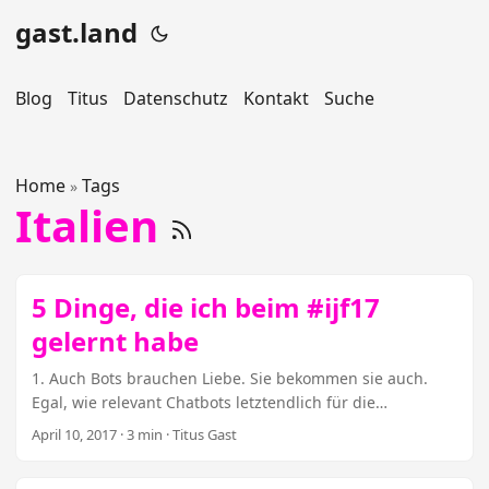
gast.land
Blog
Titus
Datenschutz
Kontakt
Suche
Home
Tags
»
Italien
5 Dinge, die ich beim #ijf17
gelernt habe
1. Auch Bots brauchen Liebe. Sie bekommen sie auch.
Egal, wie relevant Chatbots letztendlich für die
journalistische Arbeit sind – man lernt dabei eine Menge
April 10, 2017
· 3 min · Titus Gast
darüber, was Menschen von Medienunternehmen
erwarten. Sie schreiben es nämlich einfach. Das bedeutet