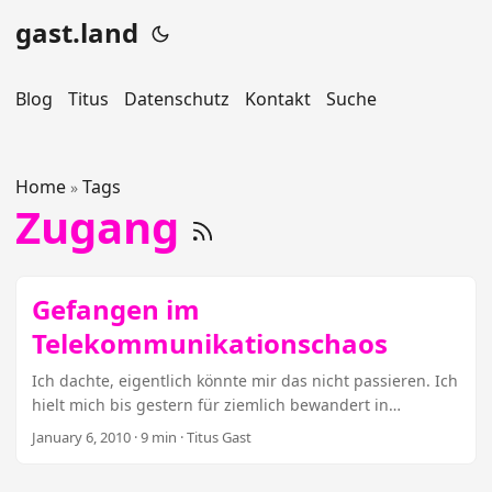
gast.land
Blog
Titus
Datenschutz
Kontakt
Suche
Home
Tags
»
Zugang
Gefangen im
Telekommunikationschaos
Ich dachte, eigentlich könnte mir das nicht passieren. Ich
hielt mich bis gestern für ziemlich bewandert in
Telekommunikationsdingen. DSL-Anschluss, Festnetz,
January 6, 2010
· 9 min · Titus Gast
Voice over IP – das ist zwar alles schwer zu
durchschauen, aber hey, wozu hab ich recherchieren