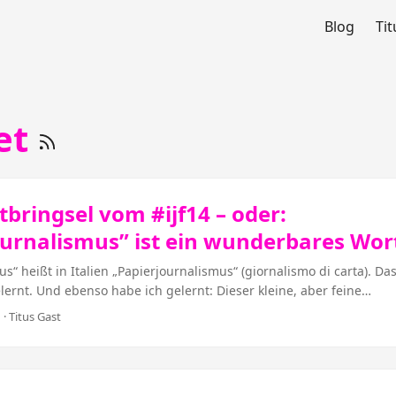
Blog
Tit
et
bringsel vom #ijf14 – oder:
ournalismus” ist ein wunderbares Wor
us“ heißt in Italien „Papierjournalismus“ (giornalismo di carta). Da
lernt. Und ebenso habe ich gelernt: Dieser kleine, aber feine
chied eröffnet eine völlig neue Perspektive auf unseren Beruf. Ei
 · Titus Gast
ringt. Wo ich das gelernt habe? In Perugia. Nicht gerade einer de
icht des Journalismus, möglicherweise aber durchaus der Innovati
aublich: Man kann jahrelang Journalismus betreiben und dabei nic
ival Internazionale del Giornalismo / International Journalism Fes