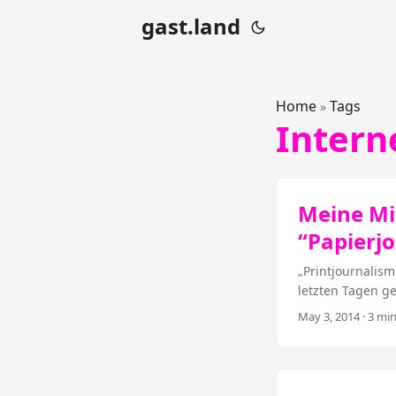
gast.land
Home
Tags
»
Intern
Meine Mit
“Papierj
„Printjournalism
letzten Tagen ge
Bedeutungsunters
May 3, 2014
· 3 min
wirklich weiterb
Europas, auch n
Eigentlich ungl
wunderbaren Fest