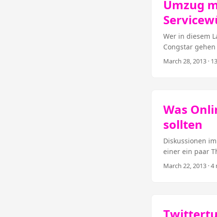
Umzug mi
(Italien) mitbek
Servicew
nach wie vor se
konnte ich diese
Wer in diesem L
Denn anders als 
Congstar gehen 
rückwärtsgewand
andere erlebten
Journalisten nac
March 28, 2013
· 1
kündigen, weil 
die neue Wohnun
alle Quellen und
vielleicht) ein 
Was Onli
sollten
Diskussionen im
einer ein paar T
besser fanden u
March 22, 2013
· 4 
mit dem Journal
verdammtnochmal
Twittertu