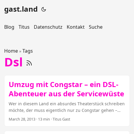
gast.land
Blog
Titus
Datenschutz
Kontakt
Suche
Home
Tags
»
Dsl
Umzug mit Congstar – ein DSL-
Abenteuer aus der Servicewüste
Wer in diesem Land ein absurdes Theaterstück schreiben
möchte, der muss eigentlich nur zu Congstar gehen –
schon früher hatten die Telekom-Discount-Tochter und
March 28, 2013
· 13 min · Titus Gast
ich viel Spaß miteinander, andere erlebten auch ihre
Congstar-Odyssee. Trotz allem wollte ich meinen DSL-