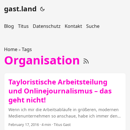
gast.land
Blog
Titus
Datenschutz
Kontakt
Suche
Home
Tags
»
Organisation
Tayloristische Arbeitsteilung
und Onlinejournalismus – das
geht nicht!
Wenn ich mir die Arbeitsabläufe in größeren, modernen
Medienunternehmen so anschaue, habe ich immer den
Eindruck, ich sehe Charlie Chaplin in „Moderne Zeiten“:
February 17, 2016
· 4 min · Titus Gast
Vorne legt jemand was aufs Fließband – zum Beispiel ein