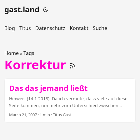
gast.land
Blog
Titus
Datenschutz
Kontakt
Suche
Home
Tags
»
Korrektur
Das das jemand ließt
Hinweis (14.1.2018): Da ich vermute, dass viele auf diese
Seite kommen, um mehr zum Unterschied zwischen
„liest“ und „ließt“ zu erfahren, habe ich dazu eine kleine,
March 21, 2007
· 1 min · Titus Gast
feine, hoffentlich hilfreiche eigene Seite gebaut. Bitte
weiterklicken! Fehler passieren. Wer viel schreibt, vertippt
sich auch mal. Deswegen gab’s in guten Redaktionen mal
so was wie ein Vier-Augen-Prinzip. Doch auch zwei Augen