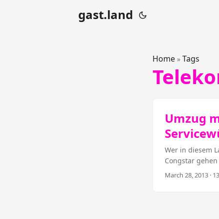
gast.land
Home
Tags
»
Telek
Umzug mi
Servicew
Wer in diesem L
Congstar gehen 
andere erlebten
March 28, 2013
· 1
kündigen, weil 
die neue Wohnun
alle Quellen und
vielleicht) ein 