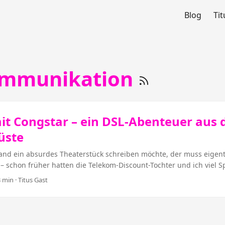
Blog
Tit
ommunikation
t Congstar – ein DSL-Abenteuer aus 
üste
and ein absurdes Theaterstück schreiben möchte, der muss eigent
– schon früher hatten die Telekom-Discount-Tochter und ich viel S
 auch ihre Congstar-Odyssee. Trotz allem wollte ich meinen DSL-A
3 min · Titus Gast
Congstar keinen Umzugsservice anbietet – um dann einen neuen D
g zu bestellen. An diesem Plan funktionierte ungefähr… nichts. H
 Zitate sind verlinkt – da ist beim Übertragen von Storify (die Älter
bisschen was verloren gegangen. Ich hoffe, man kann es trotzdem na