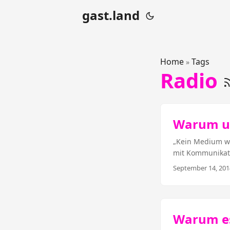
gast.land
Home
Tags
»
Radio
Warum un
„Kein Medium wir
mit Kommunikati
können noch irge
September 14, 201
deshalb z.B. vie
Medium wird sch
digitale Disrupt
Schließlich gibt
Warum es
Zeitungen, Zeits