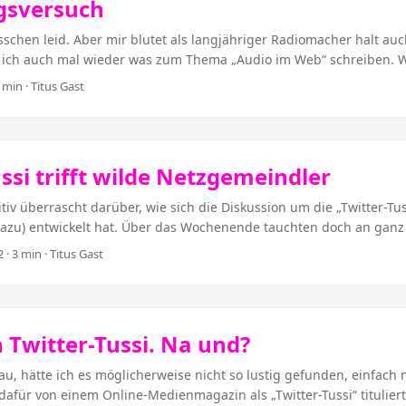
gsversuch
alten Herrn Riepl) bis heute von Kollegen – je nach Medium mal laut
 wird das Rieplsche Gesetz so zusammengefasst: ...
isschen leid. Aber mir blutet als langjähriger Radiomacher halt auc
ich auch mal wieder was zum Thema „Audio im Web“ schreiben.
 wollen alle Bilder und Videos, warum werden Texte gelesen, ab
 min · Titus Gast
 Lektüre eines guten Artikels des kundigen Kollegen Krüger (ja, ich
d einiger Diskussion auf Twitter komme ich zu dem Schluss: Es hat
Design zu tun. ...
ssi trifft wilde Netzgemeindler
itiv überrascht darüber, wie sich die Diskussion um die „Twitter-Tus
dazu) entwickelt hat. Über das Wochenende tauchten doch an gan
eue, durchaus durchdachte Diskussionsbeiträge zu diesem Thema 
2
· 3 min · Titus Gast
 So fruchtbar diese Diskussion sich auch entwickelt hat, glaube ic
hen aneinander vorbei. Soweit ich die verschiedenen Standpunkte 
r allem ein großes Missverständnis. Das ist die Annahme: „Wer (wi
e mittelfristige Abschaffung der Twitter-Tussi fordert, möchte kein
in Twitter-Tussi. Na und?
ien.“ Das ist ehrlich gesagt Quatsch. Ich bin der Meinung: Tweet
 sollten nur als das präsentiert werden, was sie sind. Es geht um
au, hätte ich es möglicherweise nicht so lustig gefunden, einfach 
dium (bzw. um ganz genau zu sein: den Kommunikationsweg). ...
afür von einem Online-Medienmagazin als „Twitter-Tussi“ tituliert