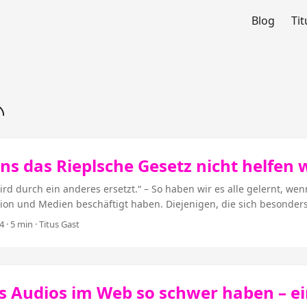
Blog
Tit
s das Rieplsche Gesetz nicht helfen 
d durch ein anderes ersetzt.“ – So haben wir es alle gelernt, wen
on und Medien beschäftigt haben. Diejenigen, die sich besonders
ndwas wie „Rieplsches Gesetz“ als Quelle anführen. Ich fürchte, 
4
· 5 min · Titus Gast
le Radio-, Fernseh- und Zeitungsmacher in trügerischer Sicherheit
on überleben.“ Das stimmt so wahrscheinlich nicht. Welche Ausw
ion auf klassische Medien haben wird, lässt sich heute allenfalls e
 es so was wie Onlinejournalismus erst seit etwa 25 Jahren. Und e
 Audios im Web so schwer haben – ei
chriften, Radio und Fernsehen. Das wird auch so bleiben, hört ma