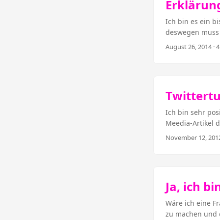
Erklärun
Verweis auf den 
In der Wikipedia
Ich bin es ein b
deswegen muss 
verdammtnochmal
August 26, 2014
· 4
gehört? Nach der
schon gerne) un
Architektur und 
Twittertu
Ich bin sehr pos
Meedia-Artikel 
Stellen immer n
November 12, 201
sehr lesenswert.
reden ein bissc
kann, gibt es vo
Horn und ich) di
Ja, ich b
klassischen Med
Internet-Inhalte
Wäre ich eine Fr
nicht um das Me
zu machen und d