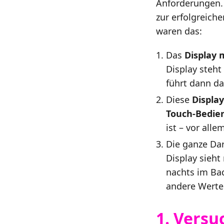
Anforderungen. B
zur erfolgreiche
waren das:
Das
Display 
Display steht
führt dann d
Diese
Displa
Touch-Bedie
ist – vor all
Die ganze Dar
Display sieht
nachts im Ba
andere Werte 
1. Versu