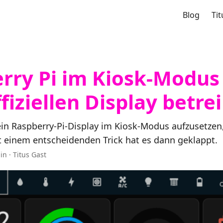
Blog
Tit
rry Pi im Kiosk-Modus
fiziellen Display betre
ein Raspberry-Pi-Display im Kiosk-Modus aufzusetzen
it einem entscheidenden Trick hat es dann geklappt.
in · Titus Gast