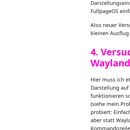
Darstellungsein
FullpageOS ein
Also neuer Vers
kleinen Ausflug
4. Versu
Waylan
Hier muss ich e
Darstellung auf
funktionieren s
(siehe mein Pro
probiert: Einfa
aber statt Wayla
Kommandozeile ü