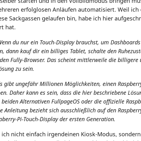
elber starten und in den Vollbildmodus bringen mu
hreren erfolglosen Anläufen automatisiert. Weil ich 
iese Sackgassen gelaufen bin, habe ich hier aufgesch
t hat.
enn du nur ein Touch-Display brauchst, um Dashboard
n, dann kauf dir ein billiges Tablet, schalte den Ruhezu
 den Fully-Browser. Das scheint mittlerweile die billiger
ösung zu sein.
s gibt ungefähr Millionen Möglichkeiten, einen Raspberry
en. Daher kann es sein, dass die hier beschriebene Lösun
e beiden Alternativen FullpageOS oder die offizielle Rasp
e Anleitung bezieht sich ausschließlich auf den Raspberr
spberry-Pi-Touch-Display der ersten Generation.
e ich nicht einfach irgendeinen Kiosk-Modus, sondern