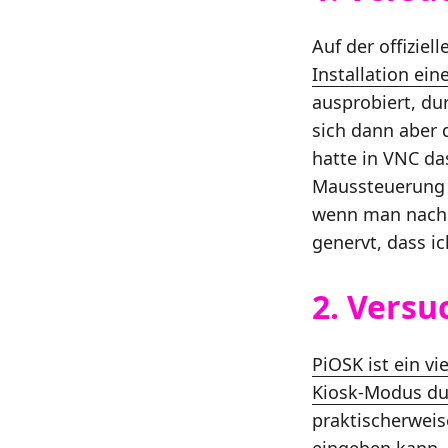
Auf der offiziel
Installation ei
ausprobiert, du
sich dann aber
hatte in VNC da
Maussteuerung 
wenn man nach 
genervt, dass i
2. Versu
PiOSK ist ein v
Kiosk-Modus dur
praktischerweis
eingeben kann, 