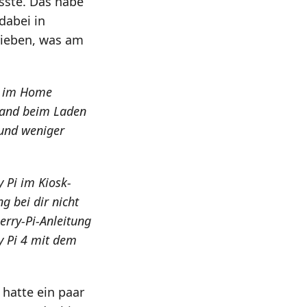
sste. Das habe
dabei in
rieben, was am
s im Home
stand beim Laden
e und weniger
 Pi im Kiosk-
g bei dir nicht
berry-Pi-Anleitung
y Pi 4 mit dem
 hatte ein paar