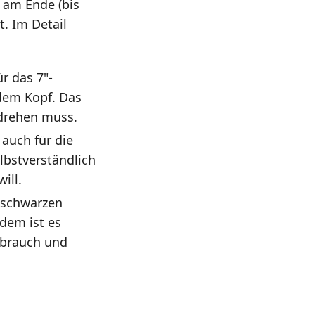
h am Ende (bis
t. Im Detail
ür das 7"-
 dem Kopf. Das
 drehen muss.
 auch für die
elbstverständlich
ill.
 schwarzen
rdem ist es
rbrauch und
l