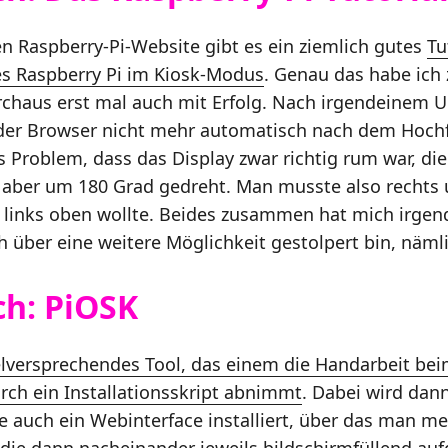
len Raspberry-Pi-Website gibt es ein ziemlich gutes
Tu
nes Raspberry Pi im Kiosk-Modus
. Genau das habe ich
rchaus erst mal auch mit Erfolg. Nach irgendeinem U
 der Browser nicht mehr automatisch nach dem Hoch
s Problem, dass das Display zwar richtig rum war, die
aber um 180 Grad gedreht. Man musste also rechts u
links oben wollte. Beides zusammen hat mich irge
ch über eine weitere Möglichkeit gestolpert bin, näml
ch: PiOSK
ielversprechendes Tool, das einem die Handarbeit bei
ch ein Installationsskript abnimmt
. Dabei wird dan
e auch ein Webinterface installiert, über das man m
die dann nacheinander jeweils bildschirmfüllend au