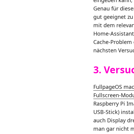
Genau für diese
gut geeignet zu 
mit dem releva
Home-Assistant-
Cache-Problem g
nächsten Versu
3. Versu
FullpageOS mach
Fullscreen-Mod
Raspberry Pi Im
USB-Stick) insta
auch Display d
man gar nicht 