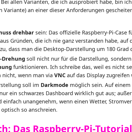
ei allen Varianten, die ich ausprobiert habe, bin ic
n Variante) an einer dieser Anforderungen gescheiter
muss drehbar
sein: Das offizielle Raspberry-Pi-Case f
 aus Gründen, die ich nie ganz verstanden habe, auf
azu, dass man die Desktop-Darstellung um 180 Grad
y-Drehung
soll nicht nur für die Darstellung, sondern
nung
funktionieren. Ich schreibe das, weil es nicht s
em nicht, wenn man via
VNC
auf das Display zugreifen w
stellung soll im
Darkmode
möglich sein. Auf einem
 nur ein schwarzes Dashboard wirklich gut aus; auße
d einfach unangenehm, wenn einen Wetter, Stromve
optisch so anschreien.
ch: Das Raspberry-Pi-Tutoria