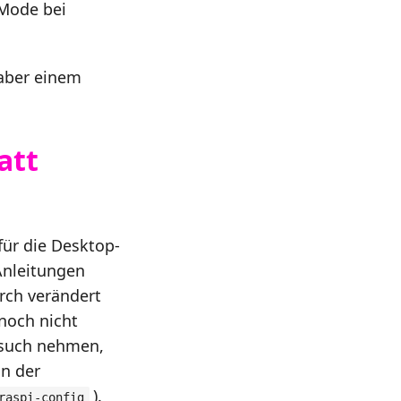
 Mode bei
 aber einem
att
für die Desktop-
 Anleitungen
rch verändert
 noch nicht
ersuch nehmen,
in der
).
raspi-config