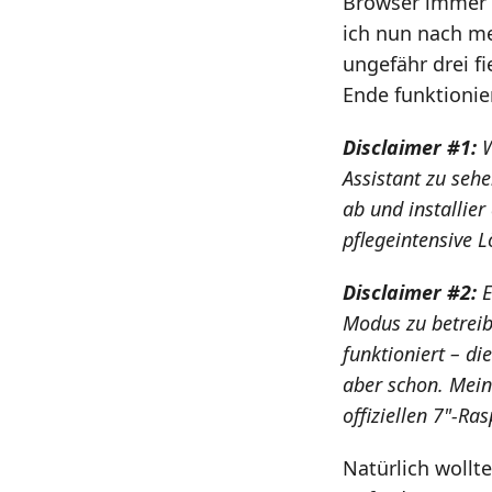
Browser immer s
ich nun nach me
ungefähr drei f
Ende funktionier
Disclaimer #1:
W
Assistant zu sehe
ab und installier
pflegeintensive L
Disclaimer #2:
E
Modus zu betreib
funktioniert – di
aber schon. Mein
offiziellen 7"-Ra
Natürlich wollt