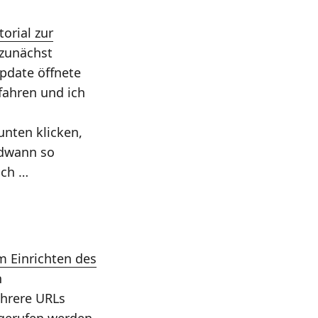
torial zur
 zunächst
pdate öffnete
fahren und ich
nten klicken,
ndwann so
ich …
m Einrichten des
n
ehrere URLs
fgerufen werden.