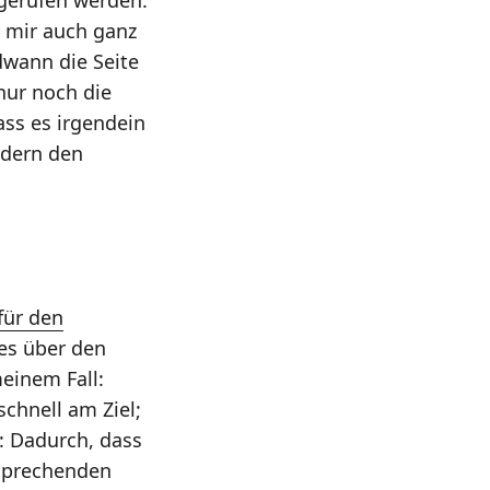
s mir auch ganz
ndwann die Seite
nur noch die
ss es irgendein
ndern den
für den
es über den
meinem Fall:
schnell am Ziel;
: Dadurch, dass
tsprechenden