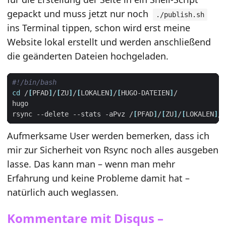
gepackt und muss jetzt nur noch
./publish.sh
ins Terminal tippen, schon wird erst meine
Website lokal erstellt und werden anschließend
die geänderten Dateien hochgeladen.
cd
 /
[
PFAD
]
/
[
ZU
]
/
[
LOKALEN
]
/
[
HUGO-DATEIEN
]
rsync --delete --stats -aPvz /
[
PFAD
]
/
[
ZU
]
/
[
LOKALEN
]
/
[
Aufmerksame User werden bemerken, dass ich
mir zur Sicherheit von Rsync noch alles ausgeben
lasse. Das kann man – wenn man mehr
Erfahrung und keine Probleme damit hat –
natürlich auch weglassen.
Kommentare mit Disqus –