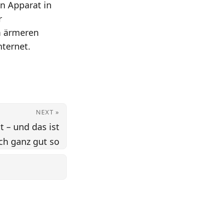
en Apparat in
r
em ärmeren
nternet.
NEXT »
t – und das ist
ch ganz gut so