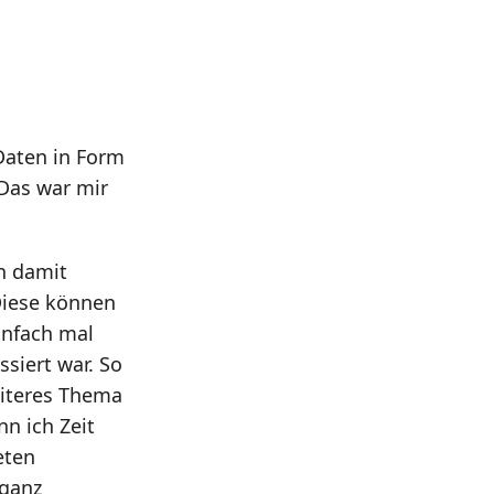
 Daten in Form
 Das war mir
en damit
Diese können
infach mal
ssiert war. So
eiteres Thema
n ich Zeit
eten
 ganz