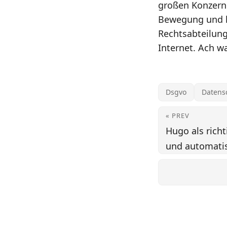
großen Konzerne
Bewegung und kö
Rechtsabteilunge
Internet. Ach w
Dsgvo
Datens
« PREV
Hugo als rich
und automati