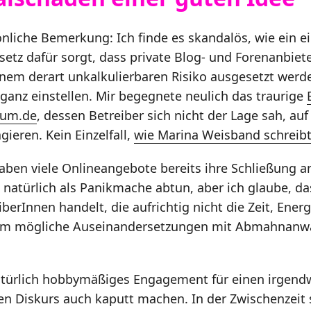
nliche Bemerkung: Ich finde es skandalös, wie ein ei
setz dafür sorgt, dass private Blog- und Forenanbiet
nem derart unkalkulierbaren Risiko ausgesetzt werd
 ganz einstellen. Mir begegnete neulich das traurige
orum.de
, dessen Betreiber sich nicht der Lage sah, au
ieren. Kein Einzelfall,
wie Marina Weisband schreib
haben viele Onlineangebote bereits ihre Schließung 
natürlich als Panikmache abtun, aber ich glaube, das
berInnen handelt, die aufrichtig nicht die Zeit, Ener
um mögliche Auseinandersetzungen mit Abmahnanwä
türlich hobbymäßiges Engagement für einen irgendw
hen Diskurs auch kaputt machen. In der Zwischenzeit 