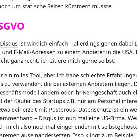
noch um statische Seiten kümmern musste.
DSGVO
Disqus
ist wirklich einfach – allerdings gehen dabei
 und E-Mail-Adressen zu einem Anbieter in die USA.
ht ganz recht, ich zitiere mich gerne selbst:
r ein tolles Tool, aber ich habe schlechte Erfahrung
s zu verwenden, die bei externen Anbietern liegen. 
 Geschäftsmodell ändern oder ihr Kerngeschäft auch e
il der Käufer des Startups z.B. nur am Personal intere
etwa seinerzeit mit Posterous. Datenschutz ist ein w
ammenhang – Disqus ist nun mal eine US-Firma. Wen
ch mich also nochmal eingehender mit selbstgehost
temen auseinandersetzen. Isso klingt zum Beispiel