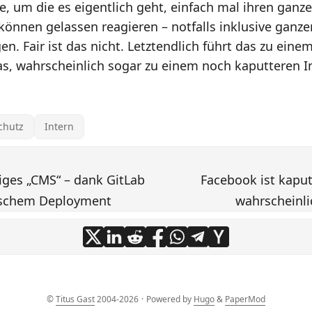
, um die es eigentlich geht, einfach mal ihren ganz
nnen gelassen reagieren – notfalls inklusive ganze
n. Fair ist das nicht. Letztendlich führt das zu ein
as, wahrscheinlich sogar zu einem noch kaputteren I
chutz
Intern
tiges „CMS“ – dank GitLab
Facebook ist kaput
schem Deployment
wahrscheinli
©
Titus Gast
2004-2026
·
Powered by
Hugo
&
PaperMod