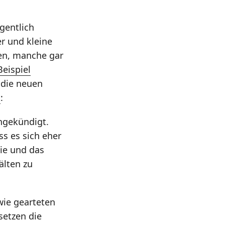
gentlich
er und kleine
en, manche gar
Beispiel
f die neuen
t
:
angekündigt.
s es sich eher
gie und das
lten zu
ie gearteten
setzen die