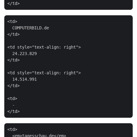
<td>

  COMPUTERBILD.de

</td>

<td style="text-align: right">

  24.223.829

</td>

<td style="text-align: right">

  14.514.991

</td>

<td>

  -

<td>

  <em>tagesschau.de</em>
