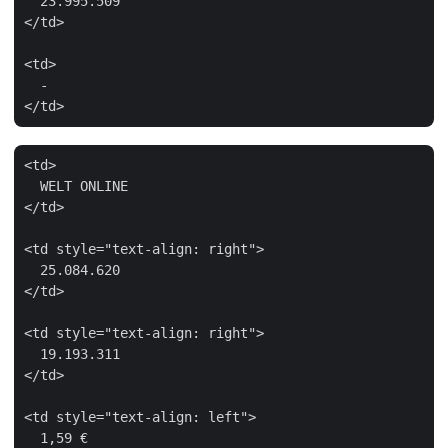
  23.995.509

</td>

<td>

  -

<td>

  WELT ONLINE

</td>

<td style="text-align: right">

  25.084.620

</td>

<td style="text-align: right">

  19.193.311

</td>

<td style="text-align: left">

  1,59 €
