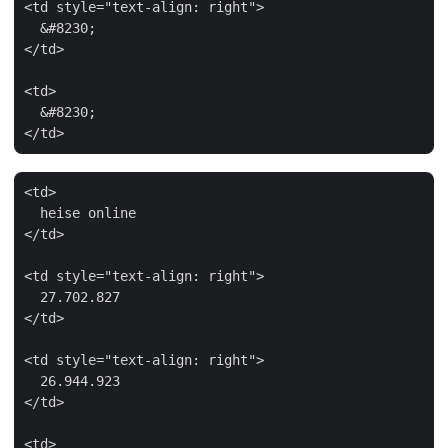
<td style="text-align: right">

  &#8230;

</td>

<td>

  &#8230;

<td>

  heise online

</td>

<td style="text-align: right">

  27.702.827

</td>

<td style="text-align: right">

  26.944.923

</td>

<td>
