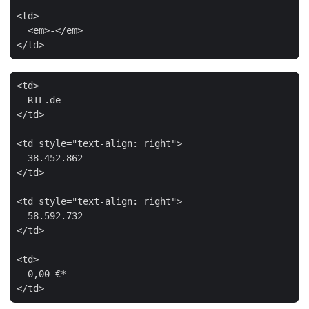
<td>

  <em>-</em>

<td>

  RTL.de

</td>

<td style="text-align: right">

  38.452.862

</td>

<td style="text-align: right">

  58.592.732

</td>

<td>

  0,00 €*
