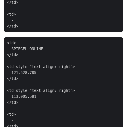
</td>

<td>

  -

<td>

  SPIEGEL ONLINE

</td>

<td style="text-align: right">

  121.528.785

</td>

<td style="text-align: right">

  113.005.581

</td>

<td>

  -
