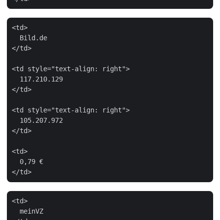
<td>

  Bild.de

</td>

<td style="text-align: right">

  117.210.129

</td>

<td style="text-align: right">

  105.207.972

</td>

<td>

  0,79 €

<td>

  meinVZ
