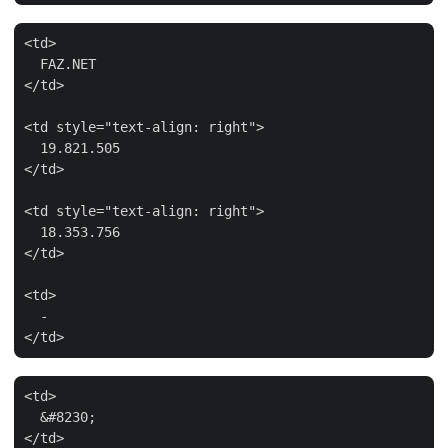
<td>

  FAZ.NET

</td>

<td style="text-align: right">

  19.821.505

</td>

<td style="text-align: right">

  18.353.756

</td>

<td>

  -

<td>

  &#8230;

</td>
