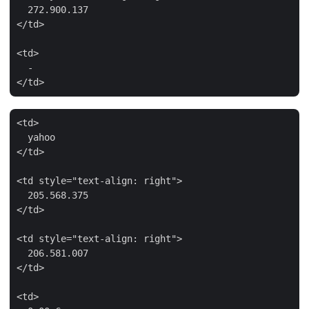
  272.900.137

</td>

<td>

  -

<td>

  yahoo

</td>

<td style="text-align: right">

  205.568.375

</td>

<td style="text-align: right">

  206.581.007

</td>

<td>
