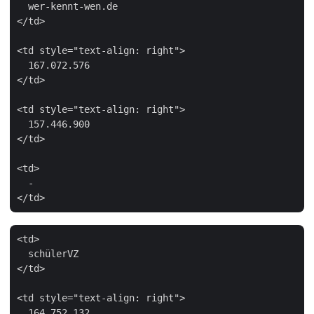
  wer-kennt-wen.de

</td>

<td style="text-align: right">

  167.072.576

</td>

<td style="text-align: right">

  157.446.900

</td>

<td>

  -

<td>

  schülerVZ

</td>

<td style="text-align: right">

  164.752.132
