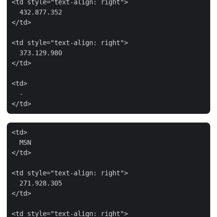
<td style="text-align: right">

  432.877.352

</td>

<td style="text-align: right">

  373.129.980

</td>

<td>

  -

<td>

  MSN

</td>

<td style="text-align: right">

  271.928.305

</td>

<td style="text-align: right">
