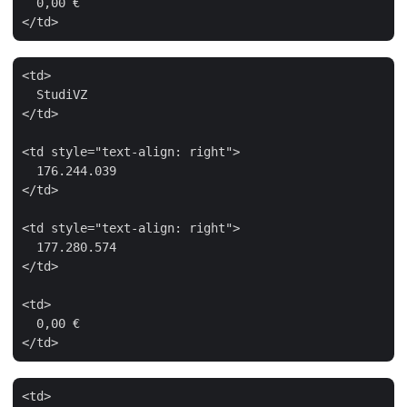
  0,00 €

<td>

  StudiVZ

</td>

<td style="text-align: right">

  176.244.039

</td>

<td style="text-align: right">

  177.280.574

</td>

<td>

  0,00 €

<td>
