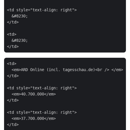
<td style="text-align: right">

  &#8230;

</td>

<td>

  &#8230;

<td>

  <em>ARD Online (incl. tagesschau.de)<br /> </em>

</td>

<td style="text-align: right">

  <em>40.700.000</em>

</td>

<td style="text-align: right">

  <em>37.700.000</em>

</td>
