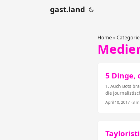
gast.land
Home
Categorie
»
Medie
5 Dinge, 
1. Auch Bots bra
die journalisti
Medienunternehm
April 10, 2017
· 3 mi
einfach nur stum
Die Erfahrungen 
zeigen: Mensche
bekommt der Bot
Taylorist
„Will you marry 