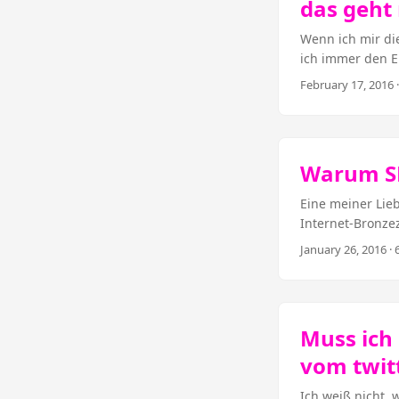
das geht 
Wenn ich mir di
ich immer den E
Fließband – zum
February 17, 2016
·
nach Medium unt
anderen Mensche
ist. Oft weiß er 
Warum SE
Eine meiner Lie
Internet-Bronze
optimization) wa
January 26, 2016
· 
in sogenannte M
einer Webseite.
Webseite. Wenn 
Seite häufig gef
Muss ich
syntaktischer An
vom twit
Ich weiß nicht, w