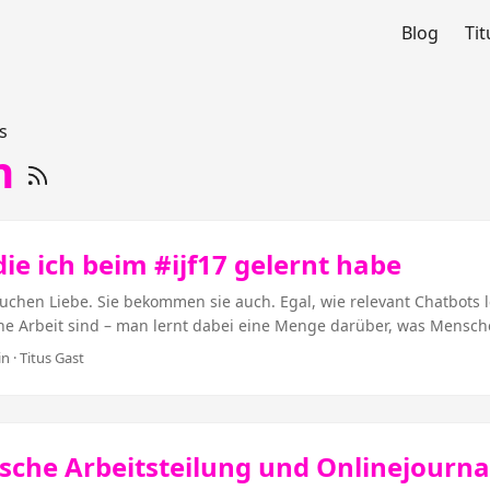
Blog
Tit
s
n
die ich beim #ijf17 gelernt habe
uchen Liebe. Sie bekommen sie auch. Egal, wie relevant Chatbots l
sche Arbeit sind – man lernt dabei eine Menge darüber, was Mensc
en erwarten. Sie schreiben es nämlich einfach. Das bedeutet auc
n · Titus Gast
pf vorgefertigte Sätze raushaut und nicht reagieren kann, ist kein
z.B. von Jacqui Maher (Condé Nast International) und Eduardo Suàr
n interagieren mit Bots wie mit Menschen und stellen Sie auch au
 schon mal Heiratsanträge oder Liebeserklärungen. Blöd ist, wen
ische Arbeitsteilung und Onlinejourna
me?“ oder „¡Me gustas!“ nur antworten kann, dass er das nicht verst