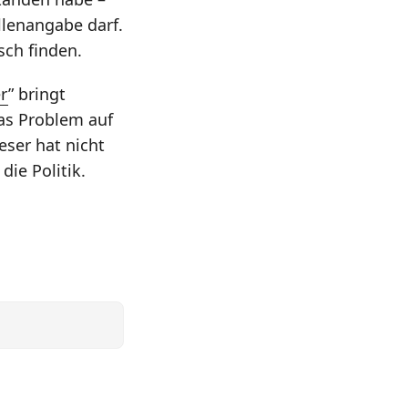
llenangabe darf.
sch finden.
er
” bringt
das Problem auf
eser hat nicht
ie Politik.