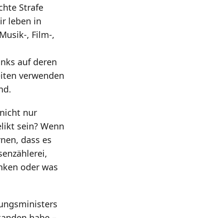
hte Strafe
r leben in
usik-, Film-,
inks auf deren
eiten verwenden
nd.
nicht nur
elikt sein? Wenn
rnen, dass es
senzählerei,
nken oder was
gungsministers
standen habe –