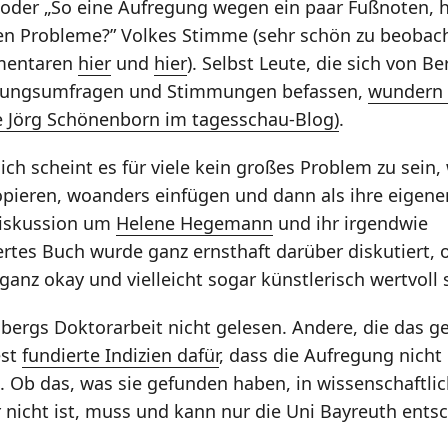
oder „So eine Aufregung wegen ein paar Fußnoten, 
en Probleme?” Volkes Stimme (sehr schön zu beobac
mentaren
hier
und
hier
). Selbst Leute, die sich von B
nungsumfragen und Stimmungen befassen,
wundern 
e Jörg Schönenborn im tagesschau-Blog)
.
lich scheint es für viele kein großes Problem zu sei
opieren, woanders einfügen und dann als ihre eigen
Diskussion um
Helene Hegemann
und ihr irgendwie
es Buch wurde ganz ernsthaft darüber diskutiert, o
ganz okay und vielleicht sogar künstlerisch wertvoll 
bergs Doktorarbeit nicht gelesen. Andere, die das g
est
fundierte Indizien dafür
, dass die Aufregung nicht
t. Ob das, was sie gefunden haben, in wissenschaftl
r nicht ist, muss und kann nur die Uni Bayreuth ents