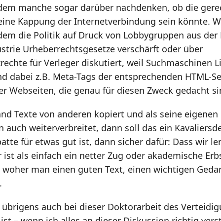
 dem manche sogar darüber nachdenken, ob die gerec
t eine Kappung der Internetverbindung sein könnte. Wi
dem die Politik auf Druck von Lobbygruppen aus der M
trie Urheberrechtsgesetze verschärft oder über
rechte für Verleger diskutiert, weil Suchmaschinen L
nd dabei z.B. Meta-Tags der entsprechenden HTML-S
eser Webseiten, die genau für diesen Zweck gedacht si
d Texte von anderen kopiert und als seine eigenen 
n auch weiterverbreitet, dann soll das ein Kavaliersd
tte für etwas gut ist, dann sicher dafür: Dass wir le
ist als einfach ein netter Zug oder akademische Erb
 woher man einen guten Text, einen wichtigen Geda
.
übrigens auch bei dieser Doktorarbeit des Verteidi
 ist – wenn ich alles an dieser Diskussion richtig ver