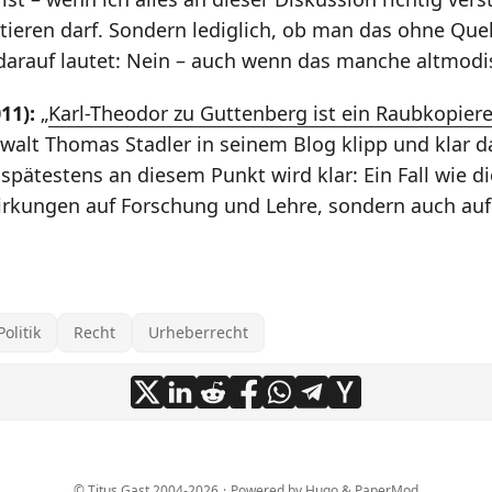
itieren darf. Sondern lediglich, ob man das ohne Que
arauf lautet: Nein – auch wenn das manche altmodi
11):
„
Karl-Theodor zu Guttenberg ist ein Raubkopier
walt Thomas Stadler in seinem Blog klipp und klar 
spätestens an diesem Punkt wird klar: Ein Fall wie di
irkungen auf Forschung und Lehre, sondern auch auf d
Politik
Recht
Urheberrecht
©
Titus Gast
2004-2026
·
Powered by
Hugo
&
PaperMod