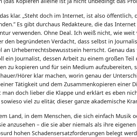
 (das Kopieren alleine ist ja nicht unbedingt das Pro
das klar. „Steht doch im Internet, ist also öffentlich,
den.” Es gibt durchaus Redakteure, die das Internet
tur verwenden. Ohne Deal. Ich weiß nicht, wie weit 
ber den begründeten Verdacht, dass selbst in Journali
l an Urheberrechtsbewusstsein herrscht. Genau das
l ein Journalist, dessen Arbeit zu einem großen Teil 
en zu kopieren und für sein Medium aufzubereiten, 
chauer/Hörer klar machen, worin genau der Untersch
seiner Tätigkeit und dem Zusammenkopieren einer Di
 man doch lieber die Klappe und erklärt es eben nicht
 sowieso viel zu elitär, dieser ganze akademische Kra
nem Land, in dem Menschen, die sich einfach Musik o
sie anzusehen – die sie aber niemals als ihre eigene
bsurd hohen Schadensersatzforderungen belegt werde