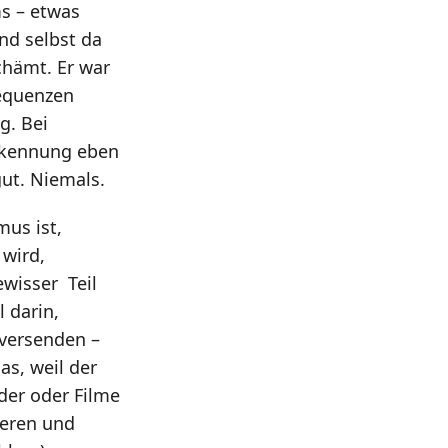
ms – etwas
nd selbst da
chämt. Er war
sequenzen
g. Bei
erkennung eben
gut. Niemals.
mus ist,
 wird,
ewisser Teil
 darin,
 versenden –
as, weil der
der oder Filme
ieren und