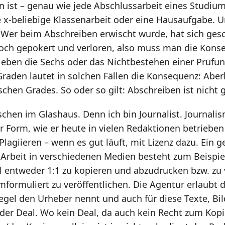
on ist – genau wie jede Abschlussarbeit eines Studiu
e x-beliebige Klassenarbeit oder eine Hausaufgabe. U
 Wer beim Abschreiben erwischt wurde, hat sich ges
Hoch gepokert und verloren, also muss man die Kon
s eben die Sechs oder das Nichtbestehen einer Prüfun
raden lautet in solchen Fällen die Konsequenz: Ab
chen Grades. So oder so gilt: Abschreiben ist nicht 
sschen im Glashaus. Denn ich bin Journalist. Journalis
r Form, wie er heute in vielen Redaktionen betrieben
Plagiieren – wenn es gut läuft, mit Lizenz dazu. Ein g
r Arbeit in verschiedenen Medien besteht zum Beispiel
 entweder 1:1 zu kopieren und abzudrucken bzw. zu
mformuliert zu veröffentlichen. Die Agentur erlaubt d
Regel den Urheber nennt und auch für diese Texte, Bil
t der Deal. Wo kein Deal, da auch kein Recht zum Kop