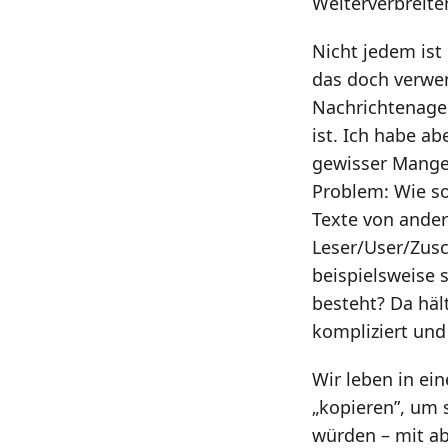
Weiterverbreiten
Nicht jedem ist 
das doch verwen
Nachrichtenagen
ist. Ich habe a
gewisser Mange
Problem: Wie sol
Texte von ander
Leser/User/Zus
beispielsweise 
besteht? Da hält
kompliziert und
Wir leben in ei
„kopieren”, um 
würden – mit a