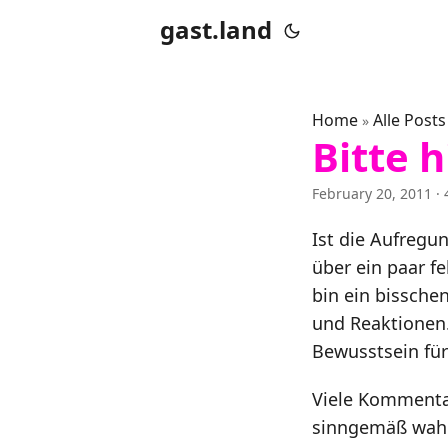
gast.land
Home
Alle Posts
»
Bitte h
February 20, 2011
· 
Ist die Aufregu
über ein paar f
bin ein bissche
und Reaktionen.
Bewusstsein für
Viele Kommentar
sinngemäß wahlw