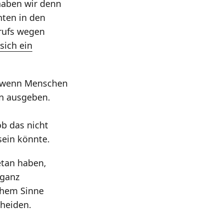
haben wir denn
hten in den
erufs wegen
sich ein
n, wenn Menschen
en ausgeben.
b das nicht
sein könnte.
etan haben,
 ganz
ichem Sinne
cheiden.