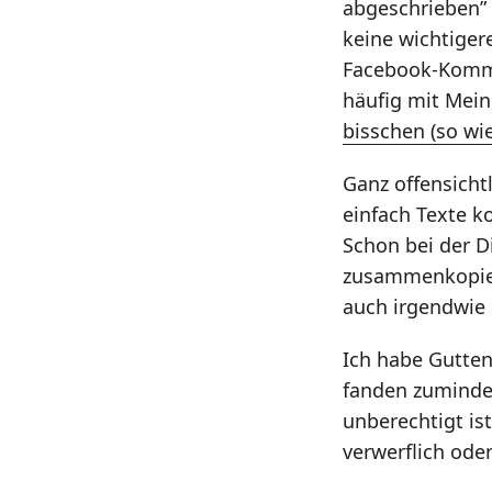
abgeschrieben” 
keine wichtiger
Facebook-Kom
häufig mit Mei
bisschen (so wi
Ganz offensicht
einfach Texte k
Schon bei der 
zusammenkopiert
auch irgendwie 
Ich habe Gutten
fanden zumind
unberechtigt is
verwerflich ode