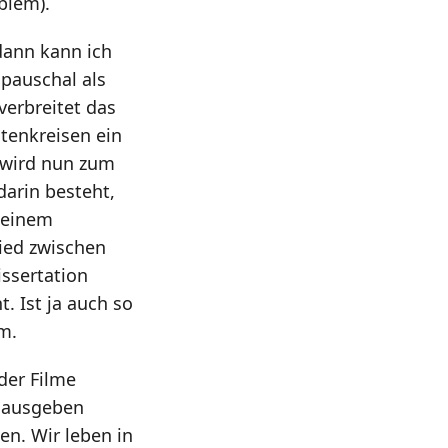
blem).
 dann kann ich
 pauschal als
verbreitet das
stenkreisen ein
 wird nun zum
darin besteht,
seinem
ied zwischen
ssertation
. Ist ja auch so
m.
der Filme
n ausgeben
n. Wir leben in